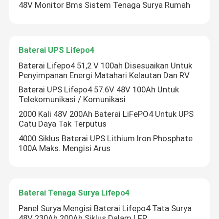
48V Monitor Bms Sistem Tenaga Surya Rumah
Tentang kami
Baterai UPS Lifepo4
Tur Pabrik
Baterai Lifepo4 51,2 V 100ah Disesuaikan Untuk
Penyimpanan Energi Matahari Kelautan Dan RV
Baterai UPS Lifepo4 57.6V 48V 100Ah Untuk
Kontrol kualitas
Telekomunikasi / Komunikasi
2000 Kali 48V 200Ah Baterai LiFePO4 Untuk UPS
Hubungi Kami
Catu Daya Tak Terputus
4000 Siklus Baterai UPS Lithium Iron Phosphate
100A Maks. Mengisi Arus
Berita
Permintaan Penawaran
Baterai Tenaga Surya Lifepo4
Panel Surya Mengisi Baterai Lifepo4 Tata Surya
Baterai Rumah Lifepo4
48V 230Ah 200Ah Siklus Dalam LFP