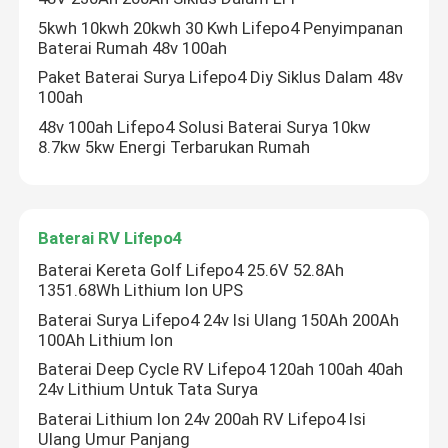
5kwh 10kwh 20kwh 30 Kwh Lifepo4 Penyimpanan
Baterai Rumah 48v 100ah
Baterai LiFePO4 12V
Paket Baterai Surya Lifepo4 Diy Siklus Dalam 48v
100ah
Baterai Lifepo4 24V
48v 100ah Lifepo4 Solusi Baterai Surya 10kw
8.7kw 5kw Energi Terbarukan Rumah
Baterai Lifepo4 48v
Baterai RV Lifepo4
Pembangkit Listrik Portabel Lithium
Baterai Kereta Golf Lifepo4 25.6V 52.8Ah
1351.68Wh Lithium Ion UPS
Baterai Lifepo4 tahan air
Baterai Surya Lifepo4 24v Isi Ulang 150Ah 200Ah
100Ah Lithium Ion
Powerwall Baterai Lifepo4
Baterai Deep Cycle RV Lifepo4 120ah 100ah 40ah
24v Lithium Untuk Tata Surya
Baterai Lithium Ion 24v 200ah RV Lifepo4 Isi
Baterai UPS Lifepo4
Ulang Umur Panjang