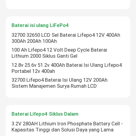
Baterai Tenaga Surya Lifepo4
Baterai isi ulang LiFePo4
Baterai RV Lifepo4
32700 32650 LCD Sel Baterai Lifepo4 12V 400Ah
300Ah 200Ah 100Ah
100 Ah Lifepo4 12 Volt Deep Cycle Baterai
Baterai isi ulang LiFePo4
Lithium 2000 Siklus Ganti Gel
12.8v 25.6v 51.2v 400Ah Baterai Isi Ulang Lifepo4
Portabel 12v 400ah
Baterai Lifepo4 Siklus Dalam
32700 Lifepo4 Baterai Isi Ulang 12V 200Ah
Sistem Manajemen Surya Rumah LCD
Baterai Lifepo4 Siklus Dalam
3.2V 280AH Lithium Iron Phosphate Battery Cell -
Kapasitas Tinggi dan Solusi Daya yang Lama