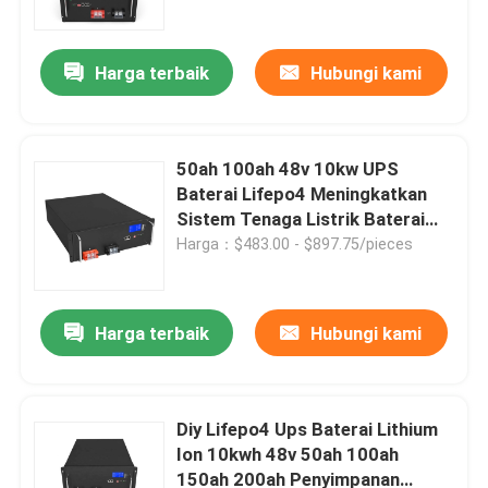
Harga terbaik
Hubungi kami
50ah 100ah 48v 10kw UPS
Baterai Lifepo4 Meningkatkan
Sistem Tenaga Listrik Baterai
Lithium
Harga：$483.00 - $897.75/pieces
Harga terbaik
Hubungi kami
Rumah
Tentang kita
Diy Lifepo4 Ups Baterai Lithium
Ion 10kwh 48v 50ah 100ah
150ah 200ah Penyimpanan
Kontak