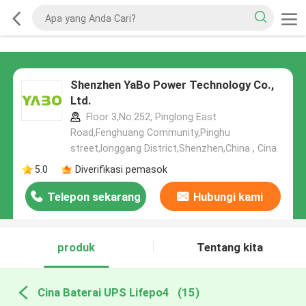
Shenzhen YaBo Power Technology Co.,
Ltd.
Floor 3,No.252, Pinglong East
Road,Fenghuang Community,Pinghu
street,longgang District,Shenzhen,China , Cina
5.0
Diverifikasi pemasok
Telepon sekarang
Hubungi kami
produk
Tentang kita
Cina Baterai UPS Lifepo4
(15)