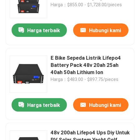
Energi Surya
Harga：$855.00 - $1,728.00/pieces
Produk
Harga terbaik
Hubungi kami
Video
Baterai Rumah Lifepo4
E Bike Sepeda Listrik Lifepo4
Battery Pack 48v 20ah 25ah
40ah 50ah Lithium Ion
Baterai LiFePO4 12V
Harga：$483.00 - $897.75/pieces
Baterai Lifepo4 24V
Harga terbaik
Hubungi kami
Baterai Lifepo4 48v
48v 200ah Lifepo4 Ups Diy Untuk
Pembangkit Listrik Portabel Lithium
RV Solar System Yacht Golf