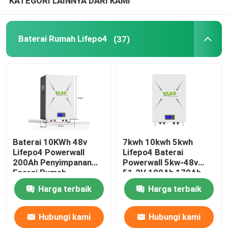
KATEGORI LAINNYA DARI KAMI
Baterai Rumah Lifepo4
(37)
Baterai 10KWh 48v
7kwh 10kwh 5kwh
Lifepo4 Powerwall
Lifepo4 Baterai
200Ah Penyimpanan
Powerwall 5kw-48v
Energi Rumah
51.2V 100Ah 170Ah
230Ah 200Ah
Harga terbaik
Harga terbaik
Hubungi kami
Hubungi kami