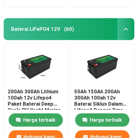
Baterai LiFePO4 12V
(60)
200Ah 300Ah Lithium
50Ah 150Ah 200Ah
100ah 12v Lifepo4
300Ah 100ah 12v
Paket Baterai Deep
Baterai Siklus Dalam
Cycle RV Yacht Marine
Lifepo4 Dengan Bms
Solar
Solar Bawaan
Harga terbaik
Harga terbaik
Hubungi kami
Hubungi kami