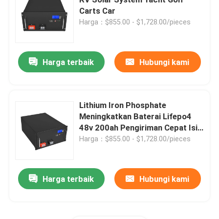
Carts Car
Harga：$855.00 - $1,728.00/pieces
Baterai Lifepo4 tahan air
Powerwall Baterai Lifepo4
Harga terbaik
Hubungi kami
Baterai UPS Lifepo4
Lithium Iron Phosphate
Meningkatkan Baterai Lifepo4
Baterai Tenaga Surya Lifepo4
48v 200ah Pengiriman Cepat Isi
Ulang Otomatis
Harga：$855.00 - $1,728.00/pieces
Baterai RV Lifepo4
Harga terbaik
Hubungi kami
Baterai isi ulang LiFePo4
Baterai Lifepo4 Siklus Dalam