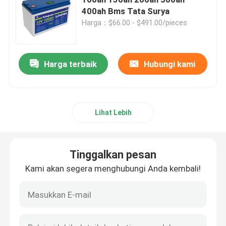
400ah Bms Tata Surya
Harga：$66.00 - $491.00/pieces
Baterai LiFePO4 12V
Baterai Lifepo4 24V
Harga terbaik
Hubungi kami
Baterai Lifepo4 48v
Lihat Lebih
Pembangkit Listrik Portabel Lithium
Tinggalkan pesan
Baterai Lifepo4 tahan air
Kami akan segera menghubungi Anda kembali!
Powerwall Baterai Lifepo4
Baterai UPS Lifepo4