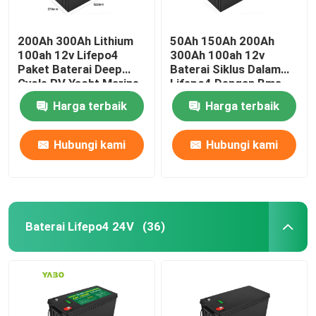
200Ah 300Ah Lithium
50Ah 150Ah 200Ah
100ah 12v Lifepo4
300Ah 100ah 12v
Paket Baterai Deep
Baterai Siklus Dalam
Cycle RV Yacht Marine
Lifepo4 Dengan Bms
Solar
Solar Bawaan
Harga terbaik
Harga terbaik
Hubungi kami
Hubungi kami
Baterai Lifepo4 24V
(36)