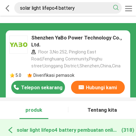
Shenzhen YaBo Power Technology Co.,
Ltd.
Floor 3,No.252, Pinglong East
Road,Fenghuang Community,Pinghu
street,longgang District,Shenzhen,China,Cina
5.0
Diverifikasi pemasok
Telepon sekarang
Hubungi kami
produk
Tentang kita
solar light lifepo4 battery pembuatan online
(318)