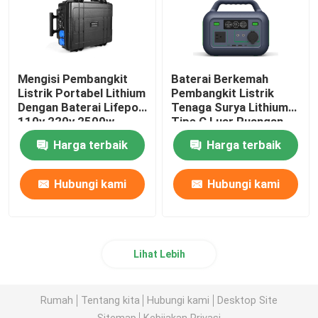
Mengisi Pembangkit
Baterai Berkemah
Listrik Portabel Lithium
Pembangkit Listrik
Dengan Baterai Lifepo4
Tenaga Surya Lithium
110v 220v 2500w
Tipe C Luar Ruangan
Input PD60W 300W
Harga terbaik
Harga terbaik
Hubungi kami
Hubungi kami
Lihat Lebih
Rumah
Tentang kita
Hubungi kami
Desktop Site
Sitemap
Kebijakan Privasi