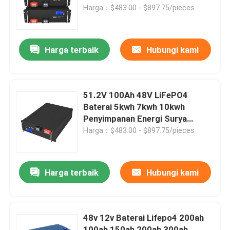
Harga：$483.00 - $897.75/pieces
Tentang kami
Harga terbaik
Hubungi kami
Tur Pabrik
Kontrol kualitas
51.2V 100Ah 48V LiFePO4
Baterai 5kwh 7kwh 10kwh
Penyimpanan Energi Surya
Hubungi Kami
Lithium
Harga：$483.00 - $897.75/pieces
Berita
Harga terbaik
Hubungi kami
Permintaan Penawaran
48v 12v Baterai Lifepo4 200ah
Baterai Rumah Lifepo4
100ah 150ah 200ah 300ah