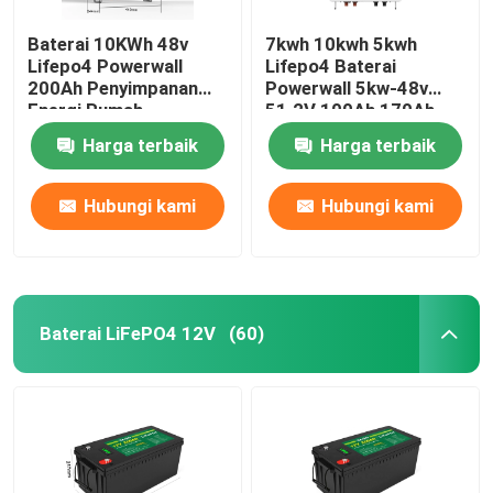
Baterai 10KWh 48v
7kwh 10kwh 5kwh
Lifepo4 Powerwall
Lifepo4 Baterai
200Ah Penyimpanan
Powerwall 5kw-48v
Energi Rumah
51.2V 100Ah 170Ah
230Ah 200Ah
Harga terbaik
Harga terbaik
Hubungi kami
Hubungi kami
Baterai LiFePO4 12V
(60)