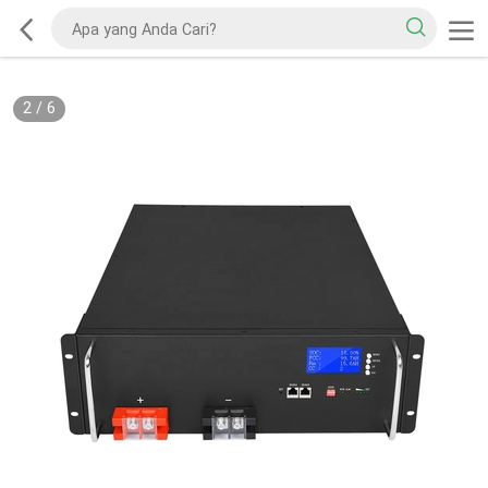
2
/
6