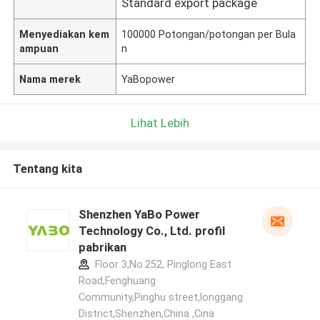
Standard export package
Menyediakan kem
100000 Potongan/potongan per Bula
ampuan
n
Nama merek
YaBopower
Lihat Lebih
Tentang kita
Shenzhen YaBo Power
Technology Co., Ltd. profil
pabrikan
Floor 3,No.252, Pinglong East
Road,Fenghuang
Community,Pinghu street,longgang
District,Shenzhen,China ,Cina