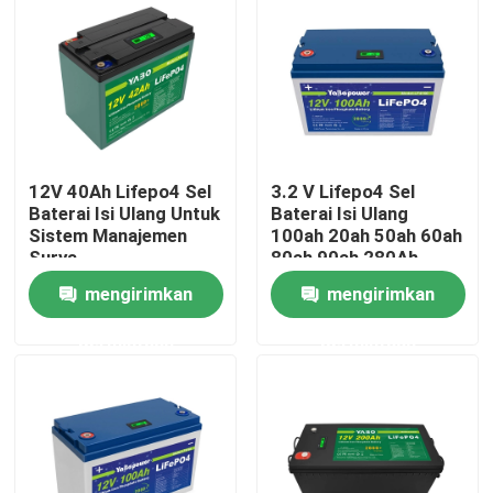
Tentang kami
Tur Pabrik
12V 40Ah Lifepo4 Sel
3.2 V Lifepo4 Sel
Kontrol kualitas
Baterai Isi Ulang Untuk
Baterai Isi Ulang
Sistem Manajemen
100ah 20ah 50ah 60ah
Surya
80ah 90ah 280Ah
Hubungi Kami
Caravan
mengirimkan
mengirimkan
permintaan
permintaan
Berita
Permintaan Penawaran
Baterai Rumah Lifepo4