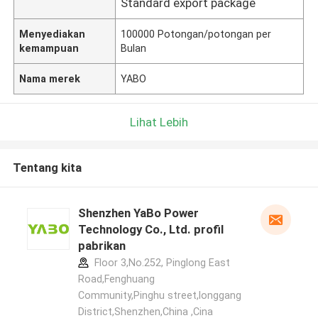
Standard export package
Menyediakan
100000 Potongan/potongan per
kemampuan
Bulan
Nama merek
YABO
Lihat Lebih
Tentang kita
Shenzhen YaBo Power
Technology Co., Ltd. profil
pabrikan
Floor 3,No.252, Pinglong East
Road,Fenghuang
Community,Pinghu street,longgang
District,Shenzhen,China ,Cina