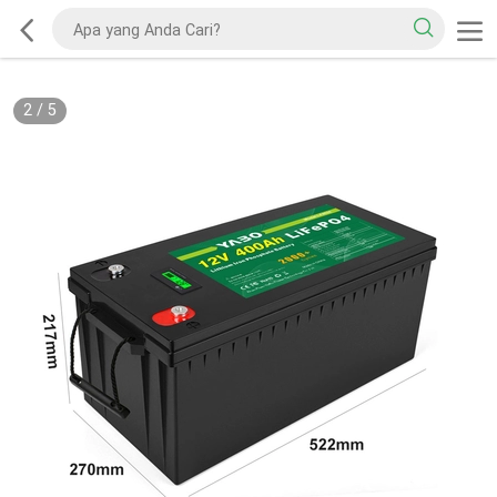
2
/
5