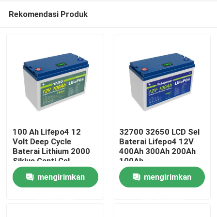
Rekomendasi Produk
100 Ah Lifepo4 12
32700 32650 LCD Sel
Volt Deep Cycle
Baterai Lifepo4 12V
Baterai Lithium 2000
400Ah 300Ah 200Ah
Rumah
Siklus Ganti Gel
100Ah
mengirimkan
mengirimkan
Produk
permintaan
permintaan
Video