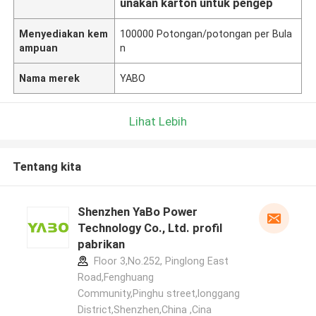
unakan karton untuk pengep
Menyediakan kem
100000 Potongan/potongan per Bula
ampuan
n
Nama merek
YABO
Lihat Lebih
Tentang kita
Shenzhen YaBo Power
Technology Co., Ltd. profil
pabrikan
Floor 3,No.252, Pinglong East
Road,Fenghuang
Community,Pinghu street,longgang
District,Shenzhen,China ,Cina