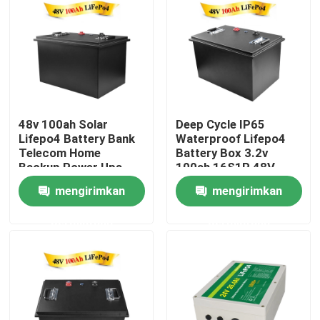
Produk
Video
48v 100ah Solar
Deep Cycle IP65
Baterai Rumah Lifepo4
Lifepo4 Battery Bank
Waterproof Lifepo4
Telecom Home
Battery Box 3.2v
Backup Power Ups
100ah 16S1P 48V
Baterai LiFePO4 12V
mengirimkan
mengirimkan
permintaan
permintaan
Baterai Lifepo4 24V
Baterai Lifepo4 48v
Pembangkit Listrik Portabel Lithium