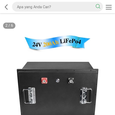
2
/
6