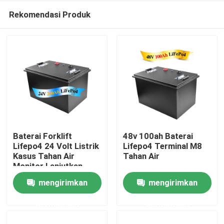
Rekomendasi Produk
Baterai Forklift
48v 100ah Baterai
Lifepo4 24 Volt Listrik
Lifepo4 Terminal M8
Kasus Tahan Air
Tahan Air
Rumah
Monitor Lanjutkan
200Ah
mengirimkan
mengirimkan
Tentang kita
permintaan
permintaan
Kontak