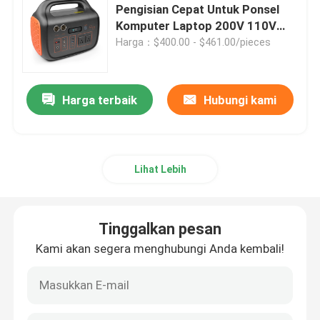
Pengisian Cepat Untuk Ponsel
Komputer Laptop 200V 110V
Baterai LiFePO4 12V
1000W 24V 42Ah
Harga：$400.00 - $461.00/pieces
Baterai Lifepo4 24V
Harga terbaik
Hubungi kami
Baterai Lifepo4 48v
Lihat Lebih
Pembangkit Listrik Portabel Lithium
Baterai Lifepo4 tahan air
Tinggalkan pesan
Kami akan segera menghubungi Anda kembali!
Powerwall Baterai Lifepo4
Baterai UPS Lifepo4