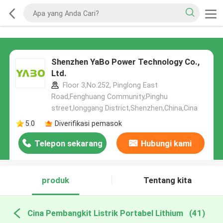
Shenzhen YaBo Power Technology Co.,
Ltd.
Floor 3,No.252, Pinglong East
Road,Fenghuang Community,Pinghu
street,longgang District,Shenzhen,China,Cina
5.0
Diverifikasi pemasok
Telepon sekarang
Hubungi kami
produk
Tentang kita
Cina Pembangkit Listrik Portabel Lithium
(41)