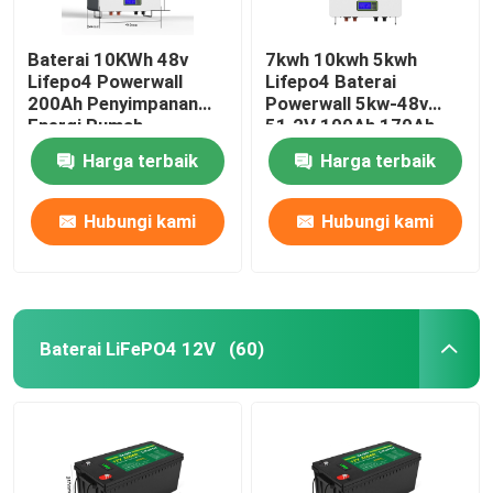
Baterai 10KWh 48v
7kwh 10kwh 5kwh
Lifepo4 Powerwall
Lifepo4 Baterai
200Ah Penyimpanan
Powerwall 5kw-48v
Energi Rumah
51.2V 100Ah 170Ah
230Ah 200Ah
Harga terbaik
Harga terbaik
Hubungi kami
Hubungi kami
Baterai LiFePO4 12V
(60)