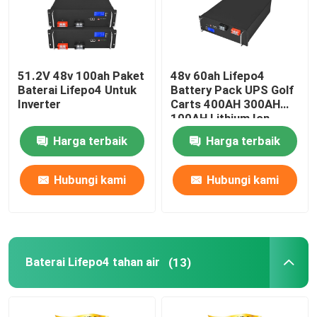
51.2V 48v 100ah Paket
48v 60ah Lifepo4
Baterai Lifepo4 Untuk
Battery Pack UPS Golf
Inverter
Carts 400AH 300AH
100AH ​​Lithium Ion
Harga terbaik
Harga terbaik
Hubungi kami
Hubungi kami
Baterai Lifepo4 tahan air
(13)