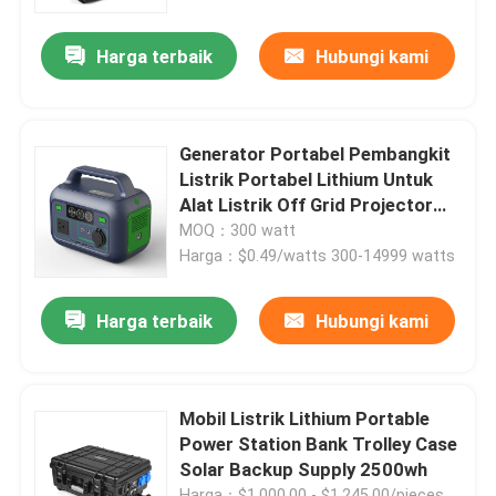
Harga terbaik
Hubungi kami
Generator Portabel Pembangkit
Listrik Portabel Lithium Untuk
Alat Listrik Off Grid Projector
300W
MOQ：300 watt
Harga：$0.49/watts 300-14999 watts
Harga terbaik
Hubungi kami
Mobil Listrik Lithium Portable
Power Station Bank Trolley Case
Solar Backup Supply 2500wh
Harga：$1,000.00 - $1,245.00/pieces